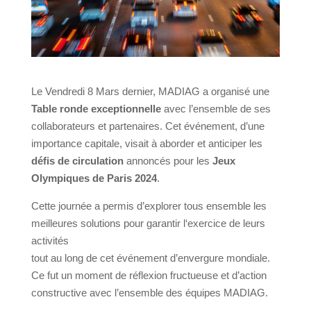
Le Vendredi 8 Mars dernier, MADIAG a organisé une
T
able ronde exceptionnelle
avec l’ensemble de ses
collaborateurs et partenaires. Cet événement, d’une
importance capitale, visait à aborder
et anticiper
les
défis de circulation
annoncés pour l
es
Jeux
Olympiques d
e
Paris
2024
.
C
et
te journée
a permis d’explorer
tous
ensemble les
meilleures
solutions
pour garantir
l
‘exercice de leurs
activités
tout au long de cet événement d’envergure mondiale.
Ce fut un moment de réflexion fructueuse et d’action
constructive
avec l’ensemble des équipes MADIAG
.